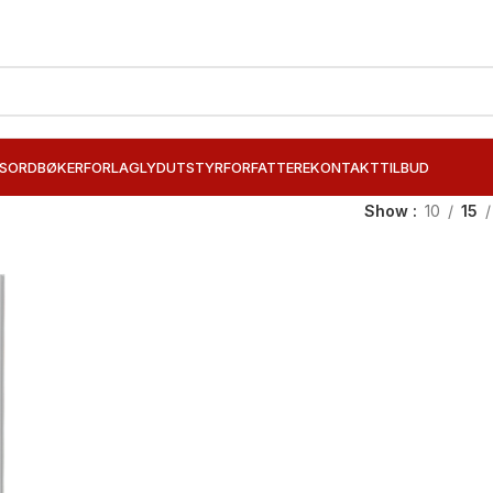
SORD
BØKER
FORLAG
LYDUTSTYR
FORFATTERE
KONTAKT
TILBUD
Show
10
15