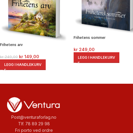
Frihetens sommer
Frihetens arv
kr
249,00
kr
149,00
kr
249,00
LEGG I HANDLEKURV
LEGG I HANDLEKURV
Post@venturaforlag.no
Tlf. 78 89 29 98
Fri porto ved ordre