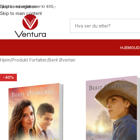
Skip to navigation
ri porto ved ordre over kr 400,-
Skip to main content
HJEM
GUD
Hjem
Produkt Forfatter
Berit Øverlan
-40%