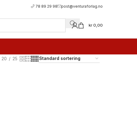
78 89 29 98
post@venturaforlag.no
kr
0,00
20
25