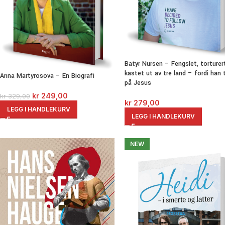
Batyr Nursen – Fengslet, torturer
kastet ut av tre land – fordi han 
Anna Martyrosova – En Biografi
på Jesus
kr
249,00
kr
329,00
kr
279,00
LEGG I HANDLEKURV
LEGG I HANDLEKURV
NEW