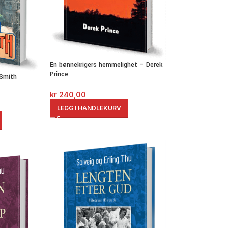
En bønnekrigers hemmelighet – Derek
Prince
 Smith
kr
240,00
LEGG I HANDLEKURV