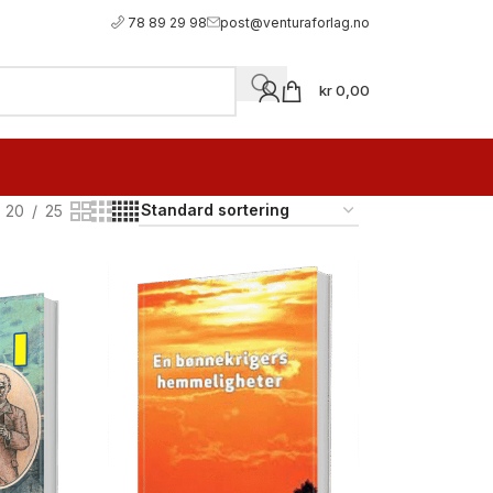
78 89 29 98
post@venturaforlag.no
kr
0,00
20
25