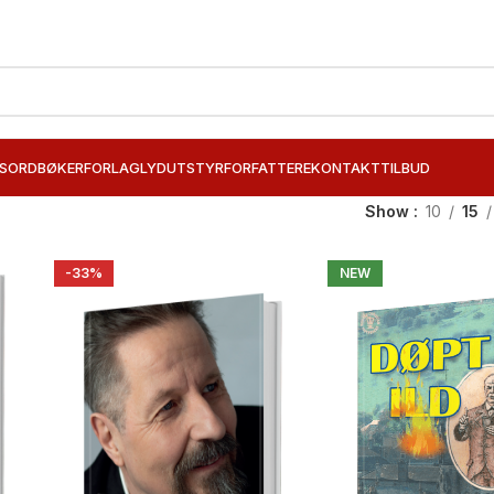
SORD
BØKER
FORLAG
LYDUTSTYR
FORFATTERE
KONTAKT
TILBUD
Show
10
15
-33%
NEW