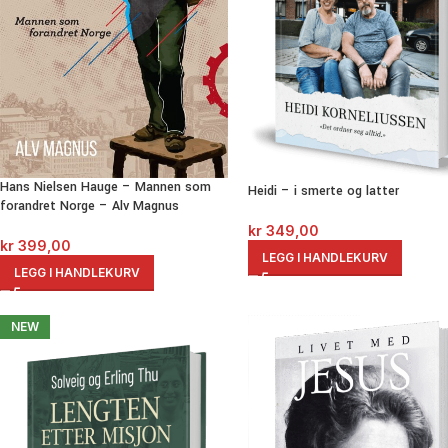
Hans Nielsen Hauge – Mannen som
Heidi – i smerte og latter
forandret Norge – Alv Magnus
kr
349,00
kr
399,00
LEGG I HANDLEKURV
LEGG I HANDLEKURV
NEW