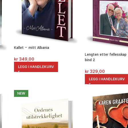
Kallet – mitt Albania
Lengten etter fellesskap 
kr
349,00
bind 2
LEGG I HANDLEKURV
kr
329,00
LEGG I HANDLEKURV
NEW