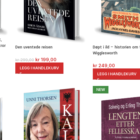
t,
tror
Den uventede reisen
Døpt i ild – historien om
Wigglesworth
kr
199,00
kr
299,00
kr
249,00
LEGG I HANDLEKURV
LEGG I HANDLEKURV
NEW