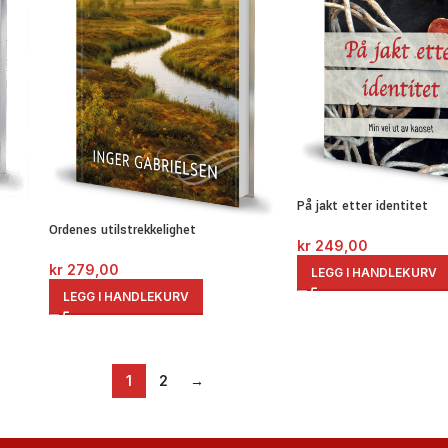
På jakt etter identitet
Ordenes utilstrekkelighet
kr
249,00
kr
279,00
LEGG I HANDLEKURV
LEGG I HANDLEKURV
1
2
→