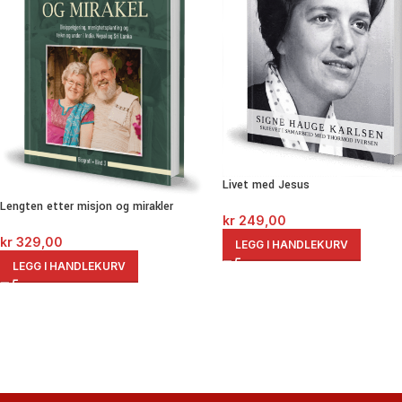
Livet med Jesus
Lengten etter misjon og mirakler
kr
249,00
kr
329,00
LEGG I HANDLEKURV
LEGG I HANDLEKURV