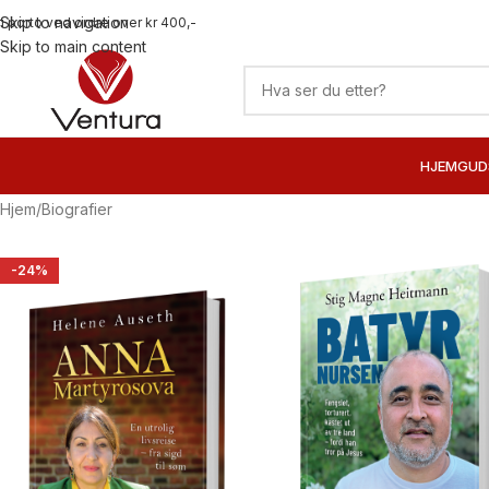
Skip to navigation
ri porto ved ordre over kr 400,-
Skip to main content
HJEM
GUD
Hjem
Biografier
-24%