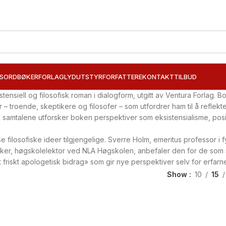
SORD
BØKER
FORLAG
LYDUTSTYR
FORFATTERE
KONTAKT
TILBUD
istensiell og filosofisk roman i dialogform, utgitt av Ventura Forla
 troende, skeptikere og filosofer – som utfordrer ham til å reflekte
e samtalene utforsker boken perspektiver som eksistensialisme, posit
se filosofiske ideer tilgjengelige. Sverre Holm, emeritus professor 
er, høgskolelektor ved NLA Høgskolen, anbefaler den for de som søk
et friskt apologetisk bidrag» som gir nye perspektiver selv for erfar
Show
10
15