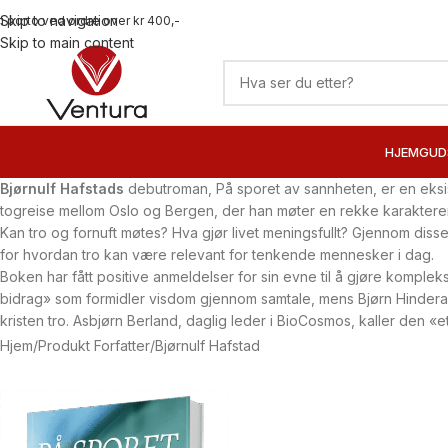
Skip to navigation
ri porto ved ordre over kr 400,-
Skip to main content
HJEM
GUD
Bjørnulf Hafstads
debutroman,
På sporet av sannheten
, er en eks
togreise mellom Oslo og Bergen, der han møter en rekke karakterer –
Kan tro og fornuft møtes? Hva gjør livet meningsfullt? Gjennom diss
for hvordan tro kan være relevant for tenkende mennesker i dag.
Boken har fått positive anmeldelser for sin evne til å gjøre komplek
bidrag» som formidler visdom gjennom samtale, mens Bjørn Hinderak
kristen tro. Asbjørn Berland, daglig leder i BioCosmos, kaller den «
Hjem
Produkt Forfatter
Bjørnulf Hafstad