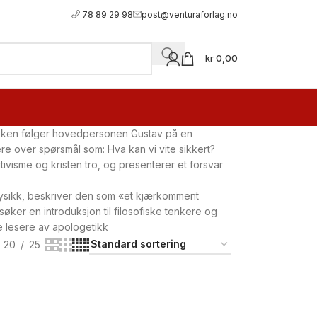
78 89 29 98
post@venturaforlag.no
kr
0,00
g. Boken følger hovedpersonen Gustav på en
re over spørsmål som: Hva kan vi vite sikkert?
ivisme og kristen tro, og presenterer et forsvar
i fysikk, beskriver den som «et kjærkomment
er en introduksjon til filosofiske tenkere og
ne lesere av apologetikk
20
25