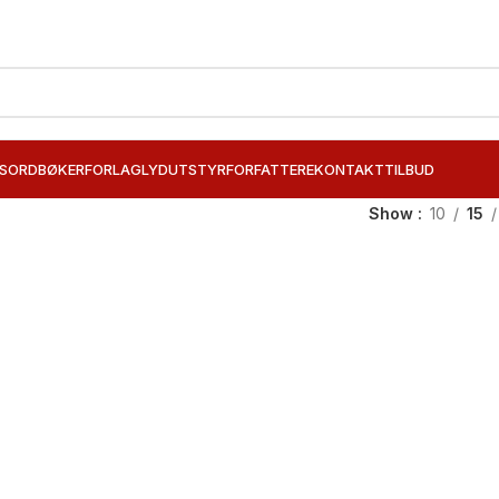
SORD
BØKER
FORLAG
LYDUTSTYR
FORFATTERE
KONTAKT
TILBUD
Show
10
15