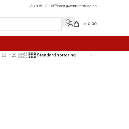
78 89 29 98
post@venturaforlag.no
kr
0,00
20
25