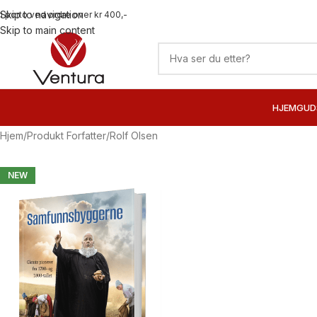
Skip to navigation
ri porto ved ordre over kr 400,-
Skip to main content
HJEM
GUD
Hjem
Produkt Forfatter
Rolf Olsen
NEW