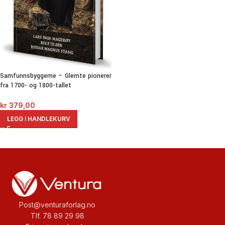
Samfunnsbyggerne – Glemte pionerer
fra 1700- og 1800-tallet
kr
379,00
LEGG I HANDLEKURV
Post@venturaforlag.no
Tlf. 78 89 29 98