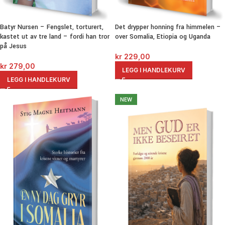
Batyr Nursen – Fengslet, torturert,
Det drypper honning fra himmelen –
kastet ut av tre land – fordi han tror
over Somalia, Etiopia og Uganda
på Jesus
kr
229,00
kr
279,00
LEGG I HANDLEKURV
LEGG I HANDLEKURV
NEW