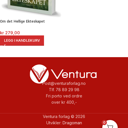
Om det Hellige Ekteskapet
kr
279,00
LEGG I HANDLEKURV
Post@venturaforlag.no
Tlf. 78 89 29 98
Fri porto ved ordre
over kr 400,-
Ventura forlag © 2026
0
Utvikler:
Dragoman