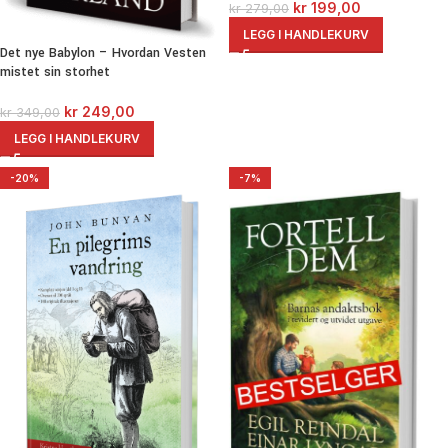
kr
199,00
kr
279,00
LEGG I HANDLEKURV
Det nye Babylon – Hvordan Vesten
mistet sin storhet
kr
249,00
kr
349,00
LEGG I HANDLEKURV
-20%
-7%