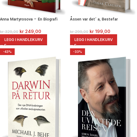
Anna Martyrosova – En Biografi
Åssen var det’ a, Bestefar
kr
249,00
kr
199,00
kr
329,00
kr
299,00
LEGG I HANDLEKURV
LEGG I HANDLEKURV
-43%
-33%