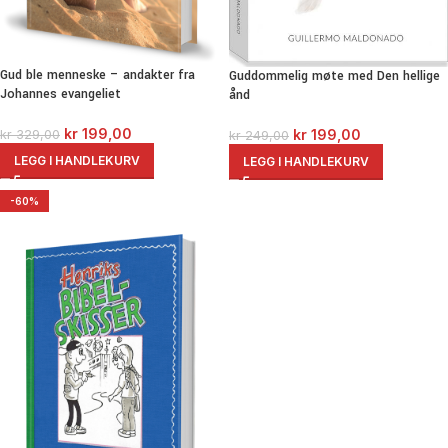
Gud ble menneske – andakter fra
Guddommelig møte med Den hellige
Johannes evangeliet
ånd
kr
199,00
kr
199,00
kr
329,00
kr
249,00
LEGG I HANDLEKURV
LEGG I HANDLEKURV
-60%