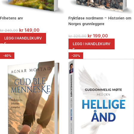
Frihetens arv
Fryktløse nordmenn – Historien om
Norges grunnleggere
kr
149,00
kr
249,00
kr
199,00
kr
329,00
LEGG I HANDLEKURV
LEGG I HANDLEKURV
-40%
-20%