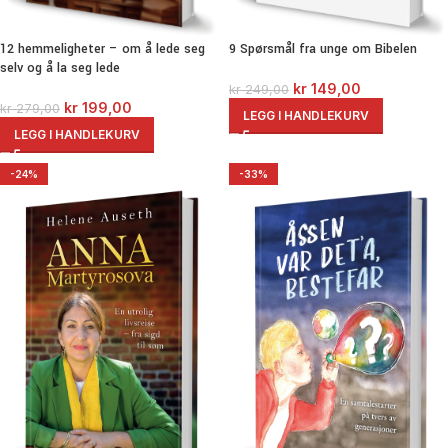
9 Spørsmål fra unge om Bibelen
12 hemmeligheter – om å lede seg
selv og å la seg lede
kr
149,00
kr
249,00
kr
199,00
kr
279,00
LEGG I HANDLEKURV
LEGG I HANDLEKURV
-24%
-33%