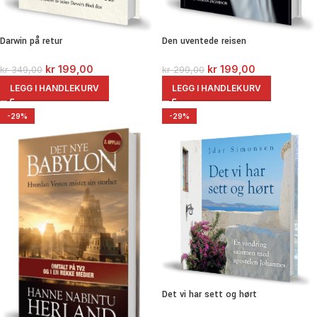
Darwin på retur
Den uventede reisen
kr
199,00
kr
199,00
kr
349,00
kr
299,00
LEGG I HANDLEKURV
LEGG I HANDLEKURV
-29%
-29%
Det vi har sett og hørt