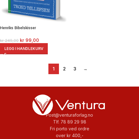
Henriks Bibelskisser
kr
99,00
kr
249,00
LEGG I HANDLEKURV
1
2
3
→
Post@venturaforlag.no
Tlf. 78 89 29 98
Fri porto ved ordre
over kr 400,-