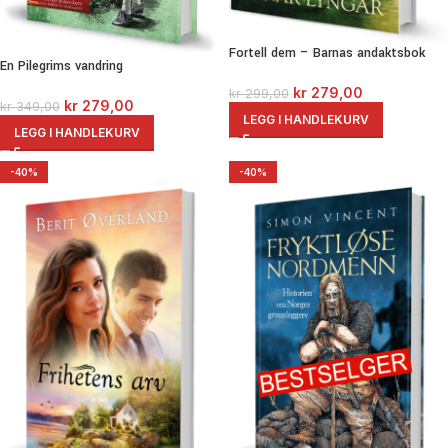
Fortell dem – Barnas andaktsbok
En Pilegrims vandring
kr
279,00
kr
299,00
kr
279,00
kr
349,00
LEGG I HANDLEKURV
LEGG I HANDLEKURV
-40%
-40%