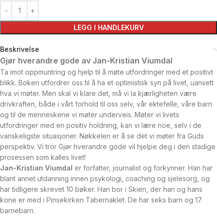
LEGG I HANDLEKURV
Beskrivelse
Gjør hverandre gode av Jan-Kristian Viumdal
Ta imot oppmuntring og hjelp til å møte utfordringer med et positivt
blikk. Boken utfordrer oss til å ha et optimistisk syn på livet, uansett
hva vi møter. Men skal vi klare det, må vi la kjærligheten være
drivkraften, både i vårt forhold til oss selv, vår ektefelle, våre barn
og til de menneskene vi møter underveis. Møter vi livets
utfordringer med en positiv holdning, kan vi lære noe, selv i de
vanskeligste situasjoner. Nøkkelen er å se det vi møter fra Guds
perspektiv. Vi tror Gjør hverandre gode vil hjelpe deg i den stadige
prosessen som kalles livet!
Jan-Kristian Viumdal
er forfatter, journalist og forkynner. Han har
blant annet utdanning innen psykologi, coaching og sjelesorg, og
har tidligere skrevet 10 bøker. Han bor i Skien, der han og hans
kone er med i Pinsekirken Tabernaklet. De har seks barn og 17
barnebarn.