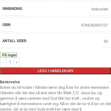
INNBINDING
Innbundet
ISBN
9788283651737
ANTALL SIDER
56
På lager
LEGG I HANDLEKURV
Beskrivelse
Boken du nå holder i hånden lærer deg å be for andre mennesker.
I Bibelen står det «be så skal dere få» (Matt 7,7). Jesus ba, og
gjennom å være sammen med Gud fikk han kraft , visdom og
kjærlighet til menneskene rundt seg. Nå er det din tur til å be om det
samme, slik at du med Guds kraft kan være med å