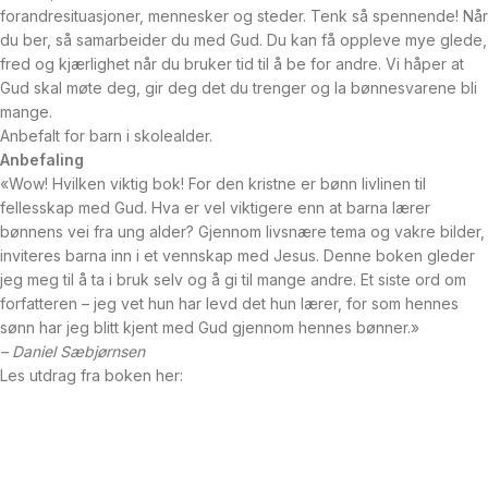
forandresituasjoner, mennesker og steder. Tenk så spennende! Når
du ber, så samarbeider du med Gud. Du kan få oppleve mye glede,
fred og kjærlighet når du bruker tid til å be for andre. Vi håper at
Gud skal møte deg, gir deg det du trenger og la bønnesvarene bli
mange.
Anbefalt for barn i skolealder.
Anbefaling
«Wow! Hvilken viktig bok! For den kristne er bønn livlinen til
fellesskap med Gud. Hva er vel viktigere enn at barna lærer
bønnens vei fra ung alder? Gjennom livsnære tema og vakre bilder,
inviteres barna inn i et vennskap med Jesus. Denne boken gleder
jeg meg til å ta i bruk selv og å gi til mange andre. Et siste ord om
forfatteren – jeg vet hun har levd det hun lærer, for som hennes
sønn har jeg blitt kjent med Gud gjennom hennes bønner.»
– Daniel Sæbjørnsen
Les utdrag fra boken her: