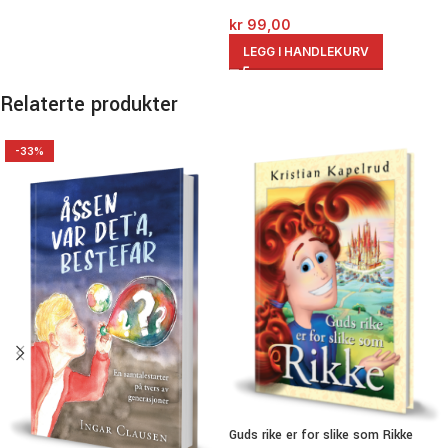
kr
99,00
LEGG I HANDLEKURV
Relaterte produkter
-33%
Guds rike er for slike som Rikke