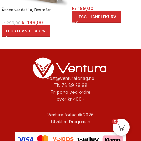
kr
199,00
Åssen var det’ a, Bestefar
LEGG I HANDLEKURV
kr
199,00
kr
299,00
LEGG I HANDLEKURV
Post@venturaforlag.no
Tlf. 78 89 29 98
Fri porto ved ordre
over kr 400,-
Ventura forlag © 2026
0
Utvikler:
Dragoman