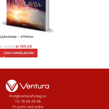
Ljuboslavija – effekten
kr
199,00
kr
279,00
LEGG I HANDLEKURV
Post@venturaforlag.no
Tlf. 78 89 29 98
Fri porto ved ordre