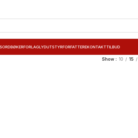
SORD
BØKER
FORLAG
LYDUTSTYR
FORFATTERE
KONTAKT
TILBUD
Show
10
15