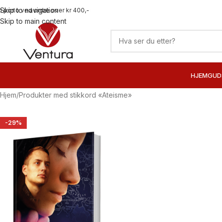
Skip to navigation
ri porto ved ordre over kr 400,-
Skip to main content
HJEM
GUD
Hjem
Produkter med stikkord «Ateisme»
-29%