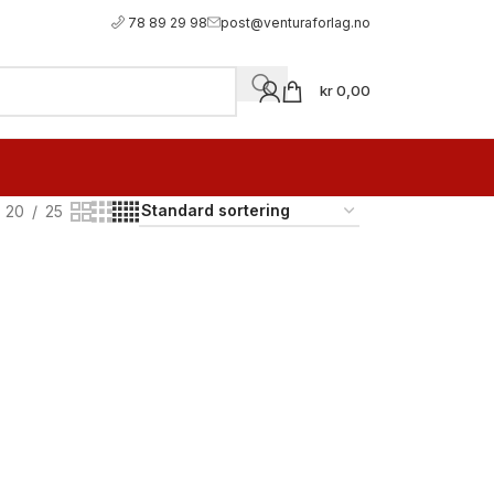
78 89 29 98
post@venturaforlag.no
kr
0,00
20
25