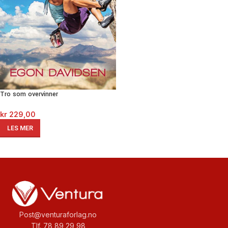
Tro som overvinner
kr
229,00
LES MER
Post@venturaforlag.no
Tlf. 78 89 29 98