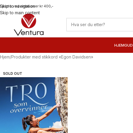
Skip to navigation
ri porto ved ordre over kr 400,-
Skip to main content
HJEM
GUD
Hjem
Produkter med stikkord «Egon Davidsen»
SOLD OUT