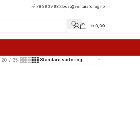
78 89 29 98
post@venturaforlag.no
kr
0,00
20
25