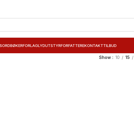
SORD
BØKER
FORLAG
LYDUTSTYR
FORFATTERE
KONTAKT
TILBUD
Show
10
15