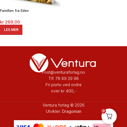
Familien fra Eden
kr
299,00
LES MER
Post@venturaforlag.no
Tlf. 78 89 29 98
Fri porto ved ordre
over kr 400,-
Ventura forlag © 2026
0
Utvikler:
Dragoman