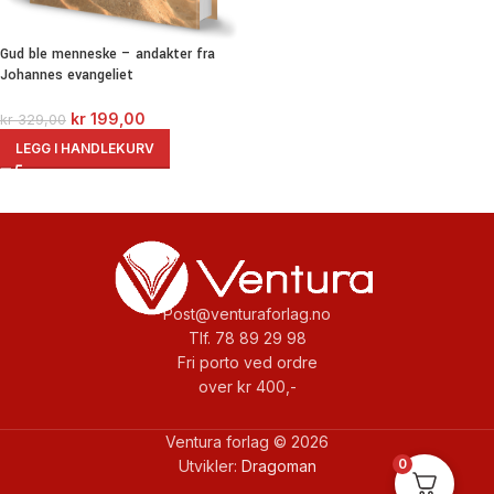
Gud ble menneske – andakter fra
Johannes evangeliet
kr
199,00
kr
329,00
LEGG I HANDLEKURV
Post@venturaforlag.no
Tlf. 78 89 29 98
Fri porto ved ordre
over kr 400,-
Ventura forlag © 2026
0
Utvikler:
Dragoman