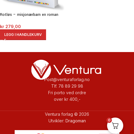
Rotløs – misjonærbarn en roman
kr
279,00
LEGG I HANDLEKURV
Post@venturaforlag.no
Tlf. 78 89 29 98
Fri porto ved ordre
over kr 400,-
Ventura forlag © 2026
0
Utvikler:
Dragoman