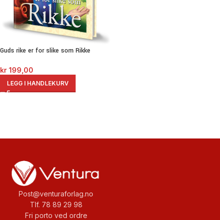
Guds rike er for slike som Rikke
kr
199,00
LEGG I HANDLEKURV
Post@venturaforlag.no
Tlf. 78 89 29 98
Fri porto ved ordre