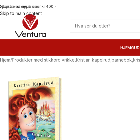
Skip to navigation
ri porto ved ordre over kr 400,-
Skip to main content
HJEM
GUD
Hjem
Produkter med stikkord «rikke,Kristian kapelrud,barnebok,kr