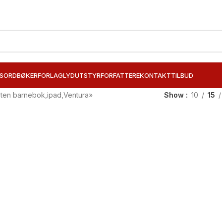
SORD
BØKER
FORLAG
LYDUTSTYR
FORFATTERE
KONTAKT
TILBUD
isten barnebok,ipad,Ventura»
Show
10
15