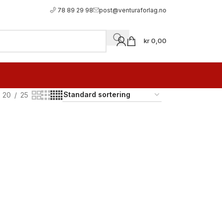
78 89 29 98
post@venturaforlag.no
kr
0,00
20
25