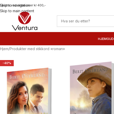
Skip to navigation
ri porto ved ordre over kr 400,-
Skip to main content
HJEM
GUD
Hjem
Produkter med stikkord «roman»
-40%