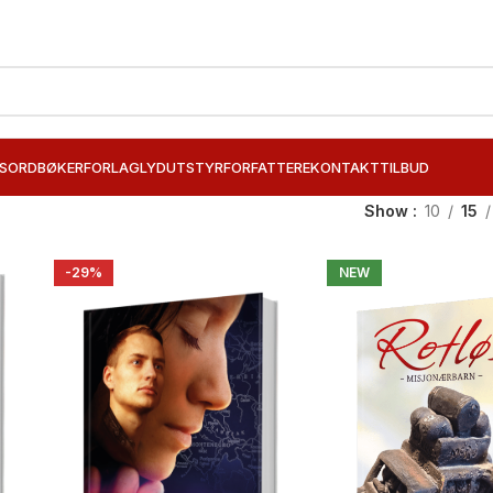
SORD
BØKER
FORLAG
LYDUTSTYR
FORFATTERE
KONTAKT
TILBUD
Show
10
15
-29%
NEW