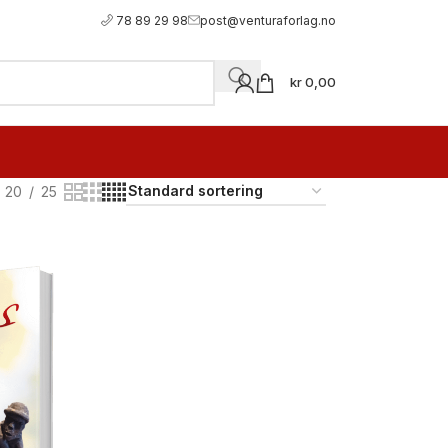
78 89 29 98
post@venturaforlag.no
kr
0,00
20
25