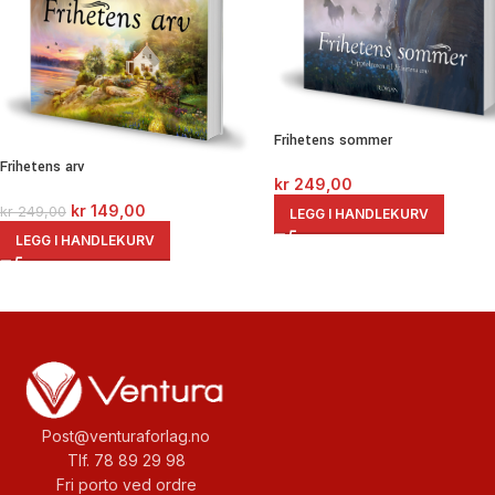
Frihetens sommer
Frihetens arv
kr
249,00
kr
149,00
kr
249,00
LEGG I HANDLEKURV
LEGG I HANDLEKURV
Post@venturaforlag.no
Tlf. 78 89 29 98
Fri porto ved ordre