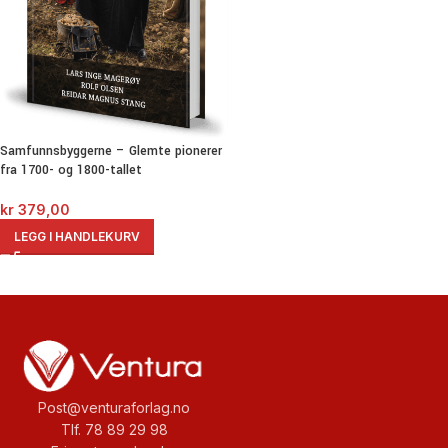
Samfunnsbyggerne – Glemte pionerer
fra 1700- og 1800-tallet
kr
379,00
LEGG I HANDLEKURV
Post@venturaforlag.no
Tlf. 78 89 29 98