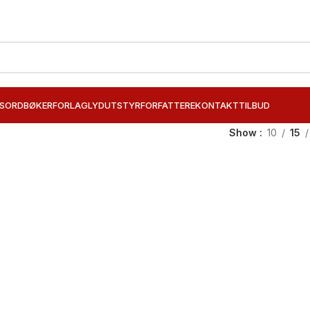
SORD
BØKER
FORLAG
LYDUTSTYR
FORFATTERE
KONTAKT
TILBUD
Show
10
15