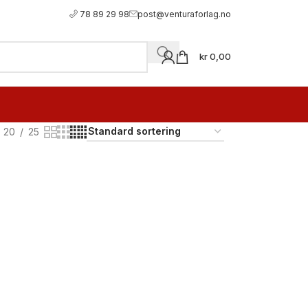
78 89 29 98
post@venturaforlag.no
kr
0,00
20
25