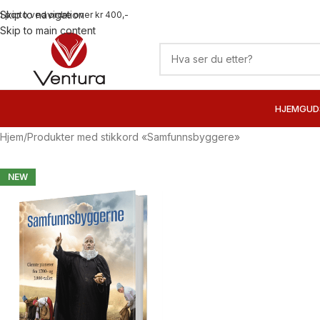
Skip to navigation
ri porto ved ordre over kr 400,-
Skip to main content
HJEM
GUD
Hjem
Produkter med stikkord «Samfunnsbyggere»
NEW