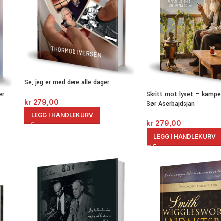
Se, jeg er med dere alle dager
Skritt mot lyset – kampen
er
kr
279,00
Sør Aserbajdsjan
LEGG I HANDLEKURV
kr
279,00
LEGG I HANDLEKURV