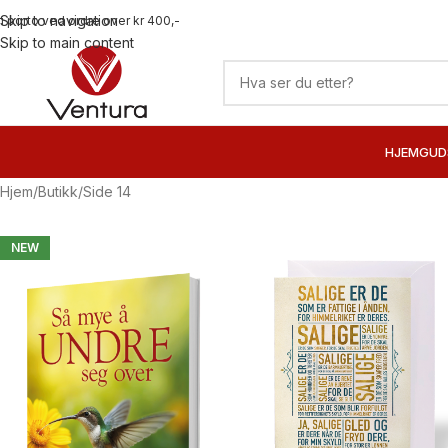
Skip to navigation
ri porto ved ordre over kr 400,-
Skip to main content
HJEM
GUD
Hjem
Butikk
Side 14
NEW