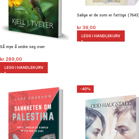
Salige er de som er fattige (7643
kr
39,00
LEGG I HANDLEKURV
Så mye å undre seg over
kr
289,00
LEGG I HANDLEKURV
-40%