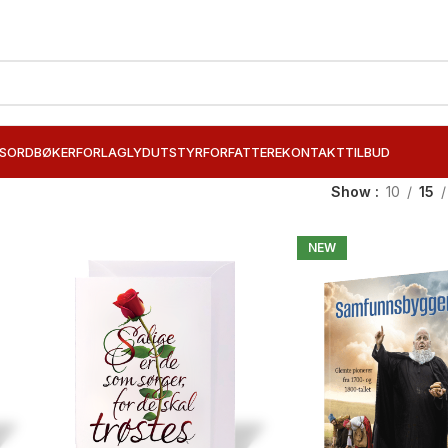
SORD
BØKER
FORLAG
LYDUTSTYR
FORFATTERE
KONTAKT
TILBUD
Show
10
15
NEW