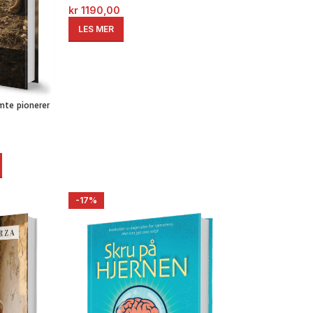
kr
1190,00
LES MER
te pionerer
-17%