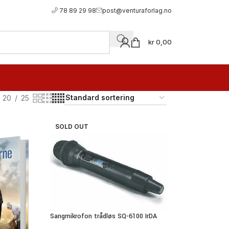
78 89 29 98
post@venturaforlag.no
kr
0,00
20
25
SOLD OUT
Sangmikrofon trådløs SQ-6100 IrDA