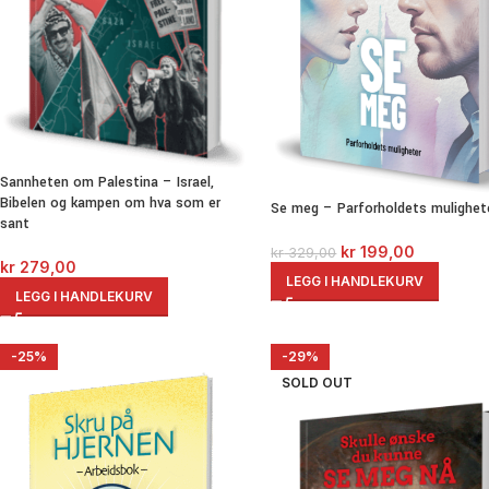
Sannheten om Palestina – Israel,
Bibelen og kampen om hva som er
Se meg – Parforholdets mulighet
sant
kr
199,00
kr
329,00
kr
279,00
LEGG I HANDLEKURV
LEGG I HANDLEKURV
-25%
-29%
SOLD OUT