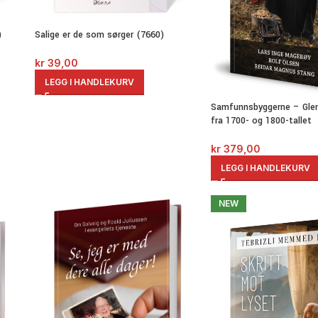
)
Salige er de som sørger (7660)
kr
39,00
LEGG I HANDLEKURV
Samfunnsbyggerne – Glem
fra 1700- og 1800-tallet
kr
379,00
LEGG I HANDLEKURV
NEW