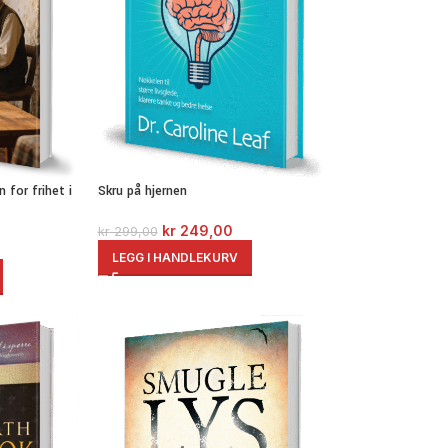
 for frihet i
Skru på hjernen
kr
249,00
kr
299,00
LEGG I HANDLEKURV