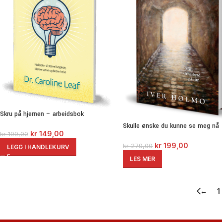
Skru på hjernen – arbeidsbok
Skulle ønske du kunne se meg nå
kr
149,00
kr
199,00
kr
199,00
kr
279,00
LEGG I HANDLEKURV
LES MER
←
1