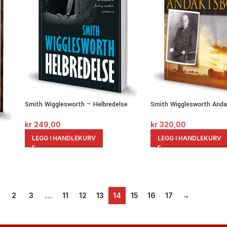
Smith Wigglesworth – Helbredelse
Smith Wigglesworth And
kr
249,00
kr
320,00
LEGG I HANDLEKURV
LEGG I HANDLEKURV
2
3
…
11
12
13
14
15
16
17
→