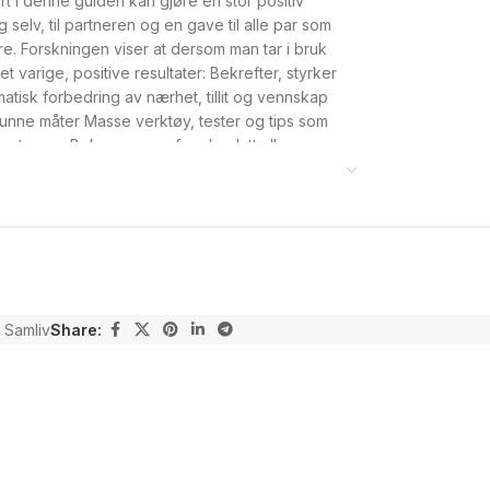
tert i denne guiden kan gjøre en stor positiv
eg selv, til partneren og en gave til alle par som
ere. Forskningen viser at dersom man tar i bruk
t varige, positive resultater: Bekrefter, styrker
matisk forbedring av nærhet, tillit og vennskap
sunne måter Masse verktøy, tester og tips som
partneren Boken passer for absolutt alle par,
ning. MED DISSE ENKLE GREPENE KAN DU FÅ
 Samliv
Share: