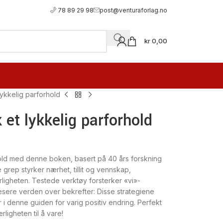
78 89 29 98
post@venturaforlag.no
kr
0,00
ykkelig parforhold
et lykkelig parforhold
hold med denne boken, basert på 40 års forskning
 grep styrker nærhet, tillit og vennskap,
rligheten. Testede verktøy forsterker «vi»-
 Lesere verden over bekrefter: Disse strategiene
r i denne guiden for varig positiv endring. Perfekt
ligheten til å vare!