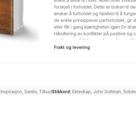
enkle å sette ut i livet. Noen timer inves
forskjell i forholdet. Dette er boken til d
ønsker å forholdet og familien til å fung
de enkle prinsippenei parforholdet, gir de
eller får i gang kjærligheten igjen En dra
Håndtering av konflikter på positive og 
styrker «vi»-følelsen og kjennskapen til 
uansett alder, etnisk bakgrunn og leg
Frakt og levering
KJÆRLIGHETEN TIL Å VARE
Inspirasjon
,
Samliv
,
Tilbud
Stikkord:
Ekteskap
,
John Gottman
,
Solide