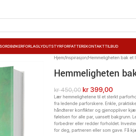
SORD
BØKER
FORLAG
LYDUTSTYR
FORFATTERE
KONTAKT
TILBUD
Hjem
Inspirasjon
Hemmeligheten bak et l
Hemmeligheten bak 
kr
399,00
kr
450,00
Lær hemmelighetene til et sterkt parfor
fra ledende parforskere. Enkle, praktiske
håndterer konflikter og gjenoppliver kjæ
følelsen for alle par, uansett bakgrunn.
forbedrer eller redder forholdet. Investe
for deg, partneren eller som gave. Få kjær