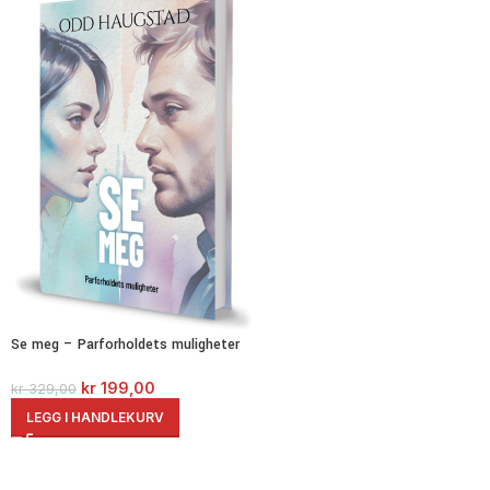
Se meg – Parforholdets muligheter
kr
199,00
kr
329,00
LEGG I HANDLEKURV