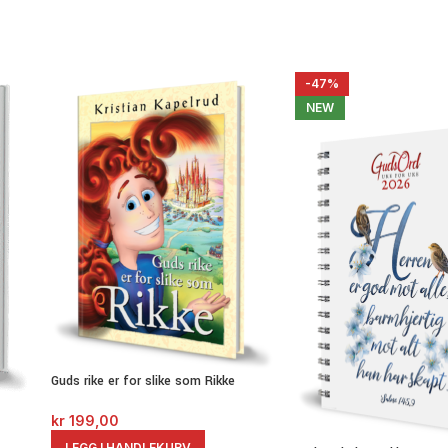
-47%
NEW
Guds rike er for slike som Rikke
kr
199,00
LEGG I HANDLEKURV