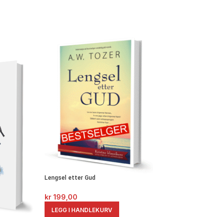
-40%
Lengsel etter Gud
kr
199,00
Oppreist fra døden
LEGG I HANDLEKURV