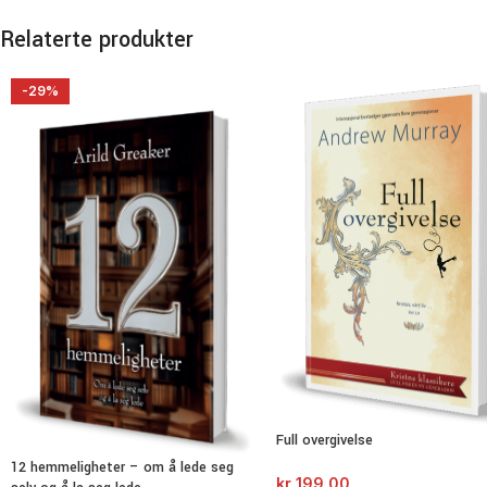
Relaterte produkter
-29%
Full overgivelse
12 hemmeligheter – om å lede seg
kr
199,00