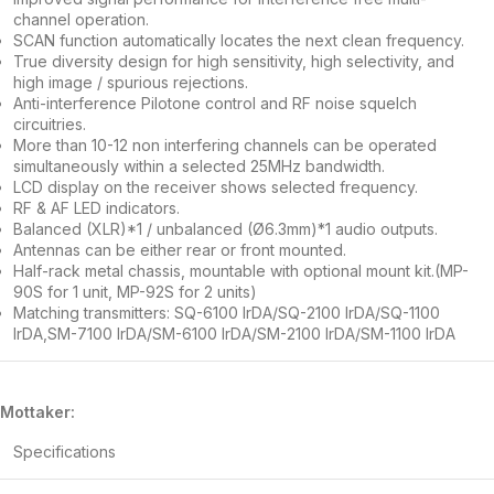
channel operation.
SCAN function automatically locates the next clean frequency.
True diversity design for high sensitivity, high selectivity, and
high image / spurious rejections.
Anti-interference Pilotone control and RF noise squelch
circuitries.
More than 10-12 non interfering channels can be operated
simultaneously within a selected 25MHz bandwidth.
LCD display on the receiver shows selected frequency.
RF & AF LED indicators.
Balanced (XLR)*1 / unbalanced (Ø6.3mm)*1 audio outputs.
Antennas can be either rear or front mounted.
Half-rack metal chassis, mountable with optional mount kit.(MP-
90S for 1 unit, MP-92S for 2 units)
Matching transmitters: SQ-6100 IrDA/SQ-2100 IrDA/SQ-1100
IrDA,SM-7100 IrDA/SM-6100 IrDA/SM-2100 IrDA/SM-1100 IrDA
Mottaker:
Specifications