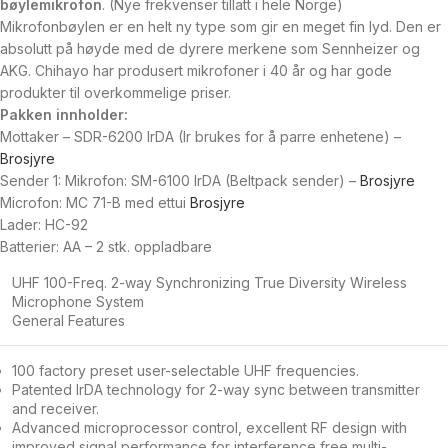
bøylemikrofon
. (Nye frekvenser tillatt i hele Norge)
Mikrofonbøylen er en helt ny type som gir en meget fin lyd. Den er
absolutt på høyde med de dyrere merkene som Sennheizer og
AKG. Chihayo har produsert mikrofoner i 40 år og har gode
produkter til overkommelige priser.
Pakken innholder:
Mottaker – SDR-6200 IrDA (Ir brukes for å parre enhetene) –
Brosjyre
Sender 1: Mikrofon: SM-6100 IrDA (Beltpack sender) –
Brosjyre
Microfon: MC 71-B med ettui
Brosjyre
Lader: HC-92
Batterier: AA – 2 stk. oppladbare
UHF 100-Freq. 2-way Synchronizing True Diversity Wireless
Microphone System
General Features
100 factory preset user-selectable UHF frequencies.
Patented IrDA technology for 2-way sync between transmitter
and receiver.
Advanced microprocessor control, excellent RF design with
improved signal performance for interference free multi-