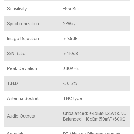
Sensitivity
-95dBm
Synchronization
2-Way
Image Rejection
> 85dB
S/N Ratio
> 110dB
Peak Deviation
±40KHz
T.H.D.
< 0.5%
Antenna Socket
TNC type
Unbalanced: +4dBm(1.25V)/5KΩ
Audio Outputs
Balanced: -18dBm(50mV)/600Ω
Squelch
RF / Noise / Pilotone squelch