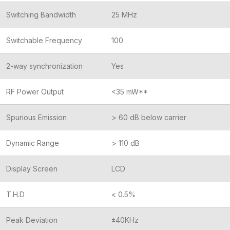
Switching Bandwidth
25 MHz
Switchable Frequency
100
2-way synchronization
Yes
RF Power Output
<35 mW**
Spurious Emission
> 60 dB below carrier
Dynamic Range
> 110 dB
Display Screen
LCD
T.H.D
< 0.5%
Peak Deviation
±40KHz