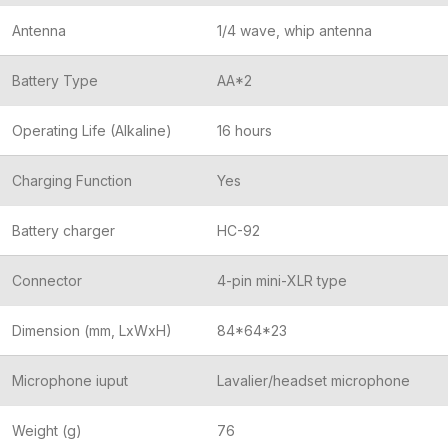
Antenna
1/4 wave, whip antenna
Battery Type
AA*2
Operating Life (Alkaline)
16 hours
Charging Function
Yes
Battery charger
HC-92
Connector
4-pin mini-XLR type
Dimension (mm, LxWxH)
84*64*23
Microphone iuput
Lavalier/headset microphone
Weight (g)
76