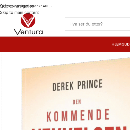
Skip to navigation
ri porto ved ordre over kr 400,-
Skip to main content
HJEM
GUD