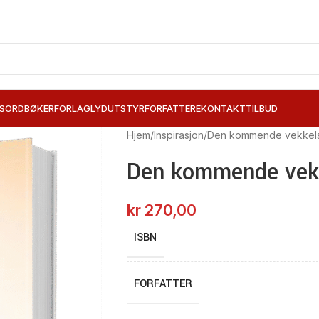
SORD
BØKER
FORLAG
LYDUTSTYR
FORFATTERE
KONTAKT
TILBUD
Hjem
Inspirasjon
Den kommende vekkels
Den kommende vekk
kr
270,00
ISBN
FORFATTER