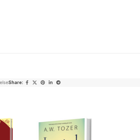
else
Share:
NEW