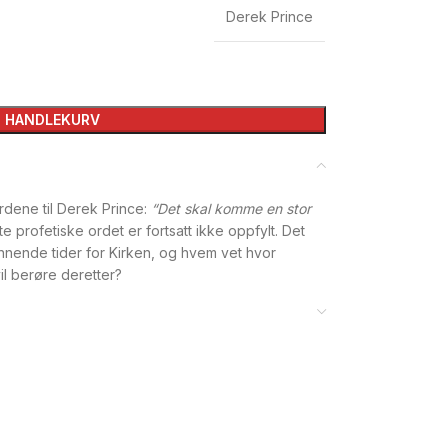
Derek Prince
I HANDLEKURV
rdene til Derek Prince:
“Det skal komme en stor
e profetiske ordet er fortsatt ikke oppfylt. Det
nnende tider for Kirken, og hvem vet hvor
l berøre deretter?