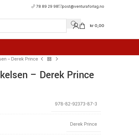
78 89 29 98
post@venturaforlag.no
kr
0,00
en – Derek Prince
elsen – Derek Prince
978-82-92373-87-3
Derek Prince