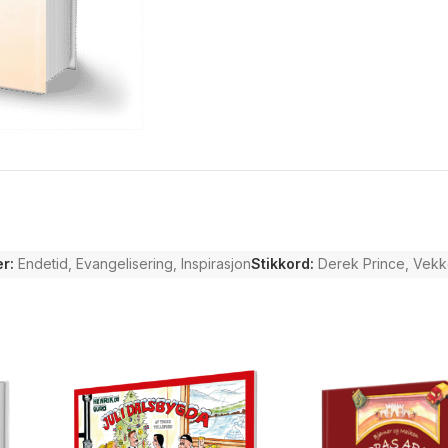
r:
Endetid
,
Evangelisering
,
Inspirasjon
Stikkord:
Derek Prince
,
Vekk