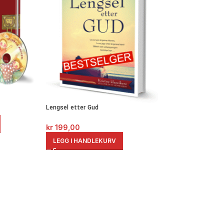
Lengsel etter Gud
kr
199,00
Ordenes utilstrekke
LEGG I HANDLEKURV
kr
279,00
LEGG I HANDLE