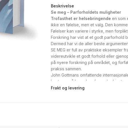
Beskrivelse
Se meg – Parforholdets muligheter
Trofasthet er helsebringende
en som er
ikke en følelse, men et valg. Den komme
Følelser kan variere i styrke, men forplik
Forskning har vist at et godt parforhold 
Dermed har vi de aller beste argumenten
SE MEG er full av praktiske eksempler 
videreutvikle et godt forhold eller gje
på nyere forskning på området, og forfa
praksis sammen.
John Gottmans omfattende internasjonale
henter også kunnskap fra andre kjente na
tiden med å gruble om du elsker ektefell
Frakt og levering
sier: «Kjærlige følelser vokser ut av kjær
Odd Haugstad
er en forfatter som vet 
faglitterær bokproduksjon bak seg. Ha
spesialpedago­ gikk/psykologi (cand pe
parforhold. Den første kom i 2013 og het 
Anbefaling