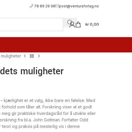
78 89 29 98
post@venturaforlag.no
kr
0,00
 muligheter
dets muligheter
 – kjærlighet er et valg, ikke bare en følelse. Med
orhold som tåler alt. Forskning viser at et godt
e meg
gir praktiske hverdagsråd for å utvikle eller
orskning fra bl.a. John Gottman. Forfatter Odd
teori og praksis på mesterlig vis i denne