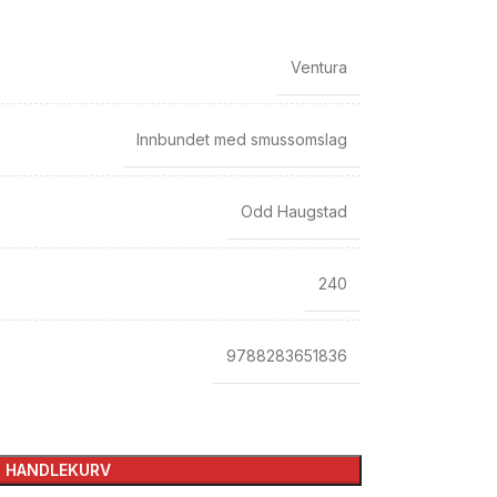
Ventura
Innbundet med smussomslag
Odd Haugstad
240
9788283651836
I HANDLEKURV