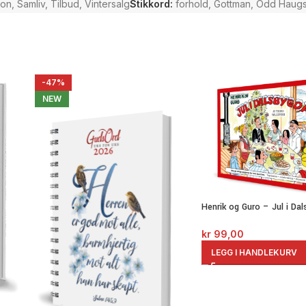
jon
,
Samliv
,
Tilbud
,
Vintersalg
Stikkord:
forhold
,
Gottman
,
Odd Haugs
«Denne boken inneholder mye faglig aner
praktiske råd som kan skape nye mulighete
andre relasjoner. Det fag­lige fundame
studier, erfaringer og arbeid med prak­ 
drøftet Haugstads manuskript og hatt sto
-47%
varmt anbefales.»
Andreas Aamodt,
NEW
psykologspesialist
les utdrag fra boken her:
Henrik og Guro – Jul i Da
kr
99,00
LEGG I HANDLEKURV