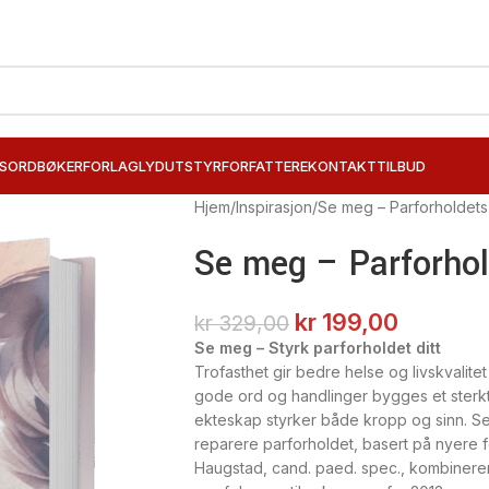
SORD
BØKER
FORLAG
LYDUTSTYR
FORFATTERE
KONTAKT
TILBUD
Hjem
Inspirasjon
Se meg – Parforholdets
Se meg – Parforhol
kr
199,00
kr
329,00
Se meg – Styrk parforholdet ditt
Trofasthet gir bedre helse og livskvalitet
gode ord og handlinger bygges et sterkt f
ekteskap styrker både kropp og sinn.
S
reparere parforholdet, basert på nyere f
Haugstad, cand. paed. spec., kombinerer 