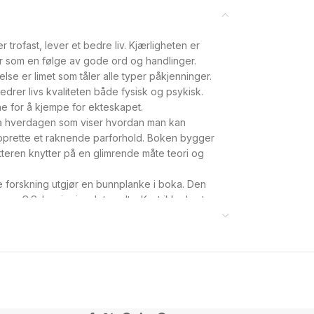
 trofast, lever et bedre liv. Kjærligheten er
r som en følge av gode ord og handlinger.
telse er limet som tåler alle typer påkjenninger.
bedrer livs kvaliteten både fysisk og psykisk.
e for å kjempe for ekteskapet.
fra hverdagen som viser hvordan man kan
nopprette et raknende parforhold. Boken bygger
tteren knytter på en glimrende måte teori og
 forskning utgjør en bunn­planke i boka. Den
vn. C.S. Lewis sier det godt: «Kast ikke bort
en, handle som om du gjør det.» Virginia Satir
lige handlinger.»
hva han skriver om. Han har en omfattende
ugstad har den høyeste embetseksamen i
ad spec). Dette er den andre boken om
Parforholdet – utfordringer og muligheter.