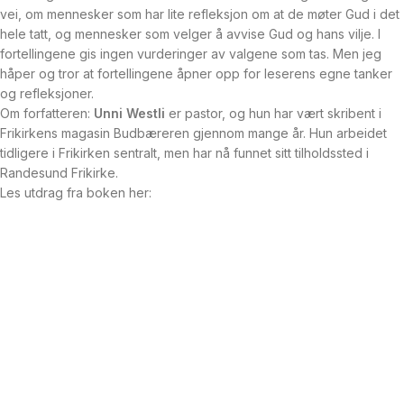
vei, om mennesker som har lite refleksjon om at de møter Gud i det
hele tatt, og mennesker som velger å avvise Gud og hans vilje. I
fortellingene gis ingen vurderinger av valgene som tas. Men jeg
håper og tror at fortellingene åpner opp for leserens egne tanker
og refleksjoner.
Om forfatteren:
Unni Westli
er pastor, og hun har vært skribent i
Frikirkens magasin Budbæreren gjennom mange år. Hun arbeidet
tidligere i Frikirken sentralt, men har nå funnet sitt tilholdssted i
Randesund Frikirke.
Les utdrag fra boken her: