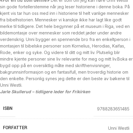
«For en tid som denne»
Det er som om jeg kan høre Unni Westli
sin gode fortellerstemme når jeg leser historiene i denne boka. På
kjent vis tar hun oss med inn i historiene til helt vanlige mennesker
fra bibelhistorien. Mennesker vi kanskje ikke har lagt like godt
merke til tidligere. Det hele begynner på et museum i Riga, ved en
bildemontasje over mennesker som reddet jøder under andre
verdenskrig. Unni bygger en spennende bro fra en enkeltperson i
montasjen til bibelske personer som Kornelius, Herodias, Kaifas,
Rode, enker og syke. Og videre til ditt og mitt liv. Plutselig blir
mindre kjente personer sine liv relevante for meg og mitt liv.Boka er
bygd opp på en oversiktlig måte med skrifthenvisninger,
bakgrunnsinformasjon og en fantasifull, men troverdig historie om
den enkelte. Personlig synes jeg dette er den beste av bøkene til
Unni Westli.
Jarle Skullerud – tidligere leder for Frikirken
ISBN
9788283651485
FORFATTER
Unni Westli