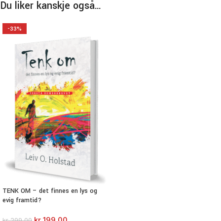
Du liker kanskje også…
-33%
TENK OM – det finnes en lys og
evig framtid?
kr
199,00
kr
299,00