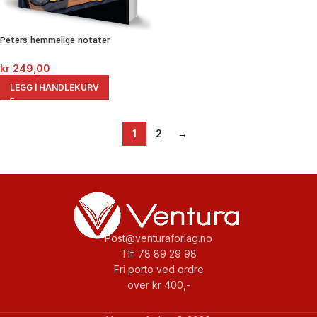
Peters hemmelige notater
kr
249,00
LEGG I HANDLEKURV
1
2
→
Post@venturaforlag.no
Tlf. 78 89 29 98
Fri porto ved ordre
over kr 400,-