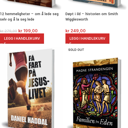
Døpt i ild – historien om Smith
12 hemmeligheter – om å lede seg
Wigglesworth
selv og å la seg lede
kr
249,00
kr
199,00
kr
279,00
LEGG I HANDLEKURV
LEGG I HANDLEKURV
SOLD OUT