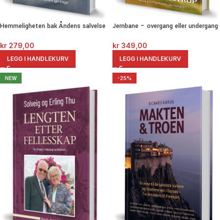
Hemmeligheten bak Åndens salvelse
Jernbane – overgang eller undergang
kr
279,00
kr
349,00
LEGG I HANDLEKURV
LEGG I HANDLEKURV
NEW
-25%