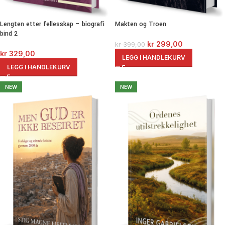
Makten og Troen
Lengten etter fellesskap – biografi
bind 2
kr
299,00
kr
399,00
kr
329,00
LEGG I HANDLEKURV
LEGG I HANDLEKURV
NEW
NEW