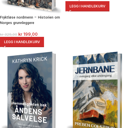
LEGG I HANDLEKURV
Fryktløse nordmenn – Historien om
Norges grunnleggere
kr
199,00
kr
329,00
LEGG I HANDLEKURV