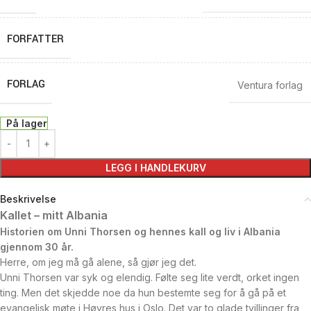
FORFATTER
FORLAG
Ventura forlag
På lager
LEGG I HANDLEKURV
Beskrivelse
Kallet – mitt Albania
Historien om Unni Thorsen og hennes kall og liv i Albania
gjennom 30 år.
Herre, om jeg må gå alene, så gjør jeg det.
Unni Thorsen var syk og elendig. Følte seg lite verdt, orket ingen
ting. Men det skjedde noe da hun bestemte seg for å gå på et
evangelisk møte i Høyres hus i Oslo. Det var to glade tvillinger fra