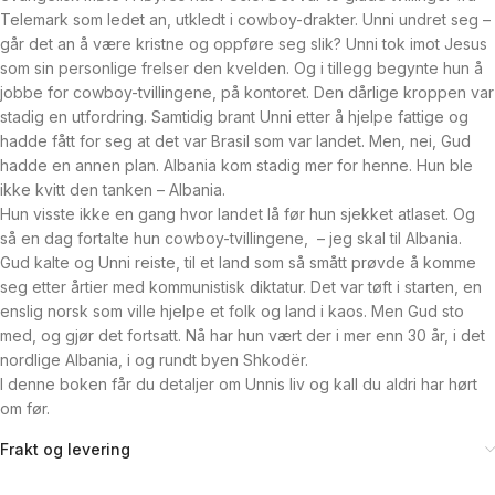
Telemark som ledet an, utkledt i cowboy-drakter. Unni undret seg –
går det an å være kristne og oppføre seg slik? Unni tok imot Jesus
som sin personlige frelser den kvelden. Og i tillegg begynte hun å
jobbe for cowboy-tvillingene, på kontoret. Den dårlige kroppen var
stadig en utfordring. Samtidig brant Unni etter å hjelpe fattige og
hadde fått for seg at det var Brasil som var landet. Men, nei, Gud
hadde en annen plan. Albania kom stadig mer for henne. Hun ble
ikke kvitt den tanken – Albania.
Hun visste ikke en gang hvor landet lå før hun sjekket atlaset. Og
så en dag fortalte hun cowboy-tvillingene, – jeg skal til Albania.
Gud kalte og Unni reiste, til et land som så smått prøvde å komme
seg etter årtier med kommunistisk diktatur. Det var tøft i starten, en
enslig norsk som ville hjelpe et folk og land i kaos. Men Gud sto
med, og gjør det fortsatt. Nå har hun vært der i mer enn 30 år, i det
nordlige Albania, i og rundt byen Shkodër.
I denne boken får du detaljer om Unnis liv og kall du aldri har hørt
om før.
Frakt og levering