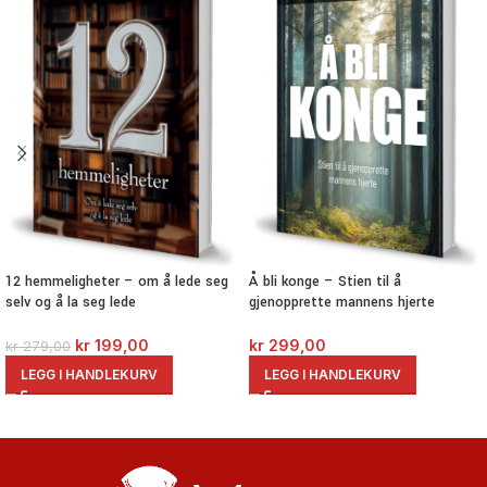
Å bli konge – Stien til å
12 hemmeligheter – om å lede seg
gjenopprette mannens hjerte
selv og å la seg lede
kr
299,00
kr
199,00
kr
279,00
LEGG I HANDLEKURV
LEGG I HANDLEKURV