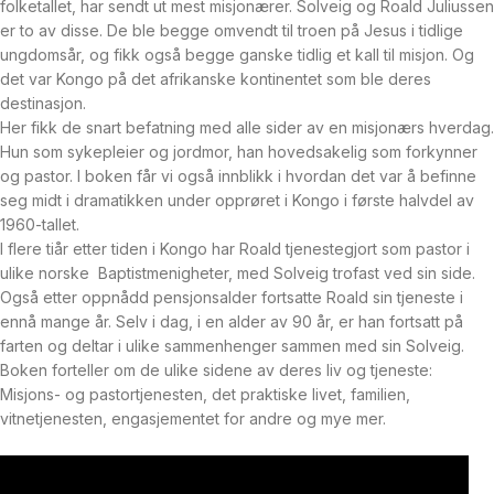
folketallet, har sendt ut mest misjonærer. Solveig og Roald Juliussen
er to av disse. De ble begge omvendt til troen på Jesus i tidlige
ungdomsår, og fikk også begge ganske tidlig et kall til misjon. Og
det var Kongo på det afrikanske kontinentet som ble deres
destinasjon.
Her fikk de snart befatning med alle sider av en misjonærs hverdag.
Hun som sykepleier og jordmor, han hovedsakelig som forkynner
og pastor. I boken får vi også innblikk i hvordan det var å befinne
seg midt i dramatikken under opprøret i Kongo i første halvdel av
1960-tallet.
I flere tiår etter tiden i Kongo har Roald tjenestegjort som pastor i
ulike norske Baptistmenigheter, med Solveig trofast ved sin side.
Også etter oppnådd pensjonsalder fortsatte Roald sin tjeneste i
ennå mange år. Selv i dag, i en alder av 90 år, er han fortsatt på
farten og deltar i ulike sammenhenger sammen med sin Solveig.
Boken forteller om de ulike sidene av deres liv og tjeneste:
Misjons- og pastortjenesten, det praktiske livet, familien,
vitnetjenesten, engasjementet for andre og mye mer.