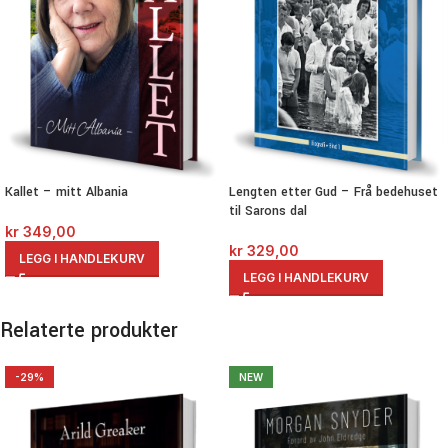
Kallet – mitt Albania
Lengten etter Gud – Frå bedehuset
til Sarons dal
kr
349,00
kr
329,00
LEGG I HANDLEKURV
LEGG I HANDLEKURV
Relaterte produkter
-29%
NEW