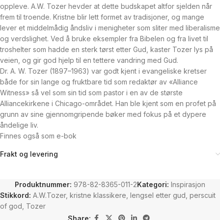
oppleve. A.W. Tozer hevder at dette budskapet altfor sjelden når
frem til troende. Kristne blir lett formet av tradisjoner, og mange
lever et middelmådig åndsliv i menigheter som sliter med liberalisme
og verdslighet. Ved å bruke eksempler fra Bibelen og fra livet til
troshelter som hadde en sterk tørst etter Gud, kaster Tozer lys på
veien, og gir god hjelp til en tettere vandring med Gud.
Dr. A. W. Tozer (1897–1963) var godt kjent i evangeliske kretser
både for sin lange og fruktbare tid som redaktør av «Alliance
Witness» så vel som sin tid som pastor i en av de største
Alliancekirkene i Chicago-området. Han ble kjent som en profet på
grunn av sine gjennomgripende bøker med fokus på et dypere
åndelige liv.
Finnes også som e-bok
Frakt og levering
Produktnummer:
978-82-8365-011-2
Kategori:
Inspirasjon
Stikkord:
A.W.Tozer
,
kristne klassikere
,
lengsel etter gud
,
perscuit
of god
,
Tozer
Share: