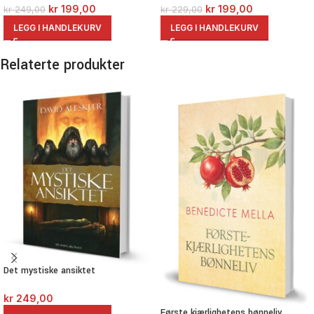
kr
199,00
kr
199,00
kr
249,00
kr
229,00
LEGG I HANDLEKURV
LEGG I HANDLEKURV
Relaterte produkter
Det mystiske ansiktet
kr
249,00
Første kjærlighetens bønneliv