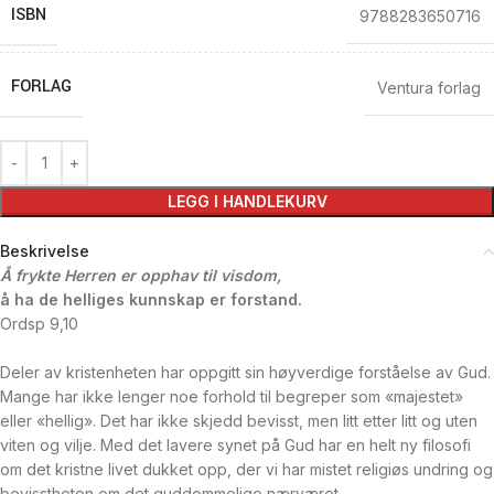
ISBN
9788283650716
FORLAG
Ventura forlag
LEGG I HANDLEKURV
Beskrivelse
Å frykte Herren er opphav til visdom,
å ha de helliges kunnskap er forstand.
Ordsp 9,10
Deler av kristenheten har oppgitt sin høyverdige forståelse av Gud.
Mange har ikke lenger noe forhold til begreper som «majestet»
eller «hellig». Det har ikke skjedd bevisst, men litt etter litt og uten
viten og vilje. Med det lavere synet på Gud har en helt ny filosofi
om det kristne livet dukket opp, der vi har mistet religiøs undring og
bevisstheten om det guddommelige nærværet.