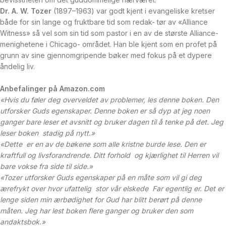
D
r
.
A.
W
.
T
ozer
(1897–1963) var godt kjent i evangeliske kretser
både for sin lange og fruktbare tid som redak- tør av «Alliance
Witness» så vel som sin tid som pastor i en av de største Alliance-
menighetene i Chicago- området. Han ble kjent som en profet på
grunn av sine gjennomgripende bøker med fokus på et dypere
åndelig liv.
Anbefalinger
på Amazon.com
«Hvis
du føler deg overveldet av problemer, les denne boken. Den
utforsker Guds egenskaper. Denne boken er så dyp at jeg noen
ganger bare leser et avsnitt og bruker dagen til å tenke på det. Jeg
leser boken stadig på nytt.»
«Dette er
en av de bøkene som alle kristne burde lese. Den er
kraftfull og livsforandrende. Ditt forhold og kjærlighet til Herren vil
bare vokse fra side til side.»
«
T
oz
er
utforsker Guds egenskaper på en måte som vil gi deg
ærefrykt over hvor ufattelig stor vår elskede Far egentlig er. Det er
lenge siden min ærbødighet for Gud har blitt berørt på denne
måten. Jeg har lest boken flere ganger og bruker den som
andaktsbok.»