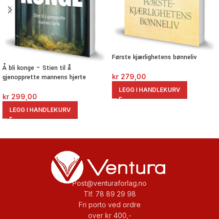
Første kjærlighetens bønneliv
Å bli konge – Stien til å
kr
279,00
gjenopprette mannens hjerte
LEGG I HANDLEKURV
kr
299,00
LEGG I HANDLEKURV
Post@venturaforlag.no
Tlf. 78 89 29 98
Fri porto ved ordre
over kr 400,-