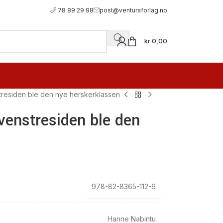
78 89 29 98
post@venturaforlag.no
kr
0,00
tresiden ble den nye herskerklassen
venstresiden ble den
978-82-8365-112-6
Hanne Nabintu