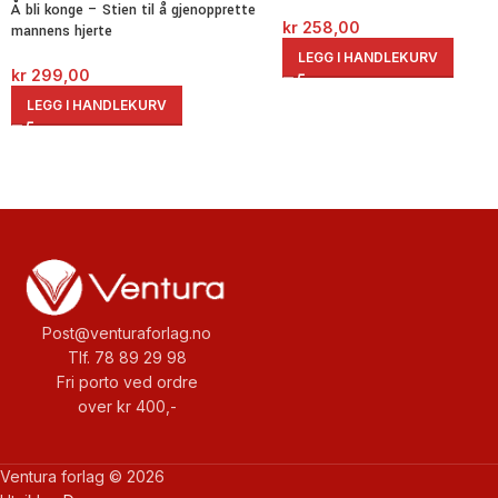
Å bli konge – Stien til å gjenopprette
kr
258,00
mannens hjerte
LEGG I HANDLEKURV
kr
299,00
LEGG I HANDLEKURV
Post@venturaforlag.no
Tlf. 78 89 29 98
Fri porto ved ordre
over kr 400,-
Ventura forlag © 2026