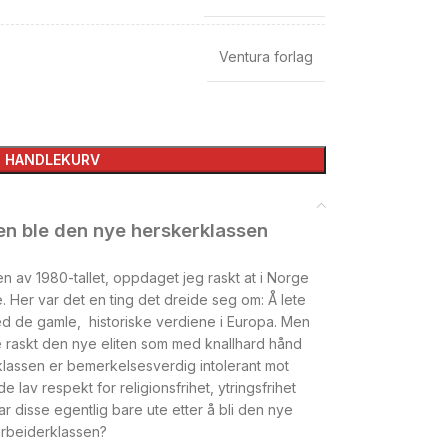
Ventura forlag
I HANDLEKURV
en ble den nye herskerklassen
ten av 1980-­tallet, oppdaget jeg raskt at i Norge
. Her var det en ting det dreide seg om: Å lete
ed de gamle, historiske verdiene i Europa. Men
ble raskt den nye eliten som med knallhard hånd
lassen er be­merkelsesverdig intolerant mot
av respekt for religionsfrihet, ytringsfrihet
ar disse egentlig bare ute etter å bli den nye
 arbeiderklassen?