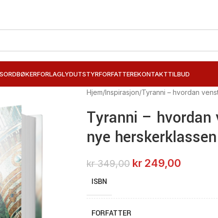
SORD
BØKER
FORLAG
LYDUTSTYR
FORFATTERE
KONTAKT
TILBUD
Hjem
Inspirasjon
Tyranni – hvordan vens
Tyranni – hvordan 
nye herskerklassen
kr
249,00
kr
349,00
ISBN
FORFATTER