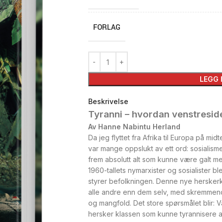
FORLAG
LEGG 
Beskrivelse
Tyranni – hvordan venstresid
Av Hanne Nabintu Herland
Da jeg flyttet fra Afrika til Europa på mid
var mange oppslukt av ett ord: sosialisme
frem absolutt alt som kunne være galt m
1960­-tallets nymarxister og sosialis­ter 
styrer befolkningen. Denne nye herskerk
alle andre enn dem selv, med skremmende l
og mangfold. Det store spørsmålet blir: V
hersker­ klassen som kunne tyrannisere