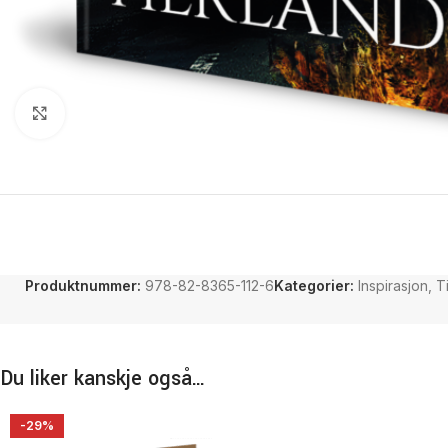
Click to enlarge
Produktnummer:
978-82-8365-112-6
Kategorier:
Inspirasjon
,
T
Du liker kanskje også…
-29%