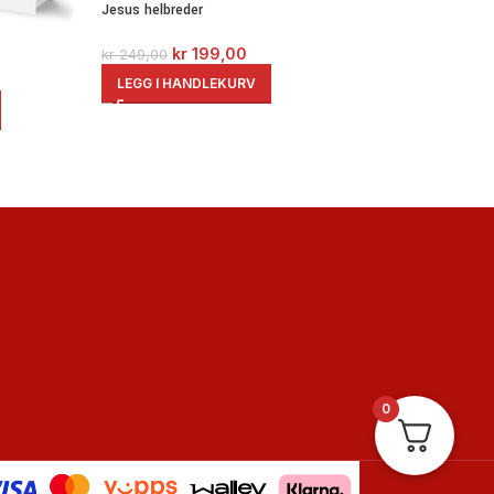
Jesus helbreder
kr
199,00
kr
249,00
LEGG I HANDLEKURV
0