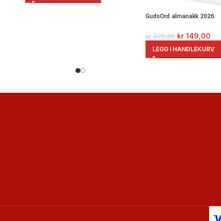
GudsOrd almanakk 2026
kr
149,00
kr
279,00
LEGG I HANDLEKURV