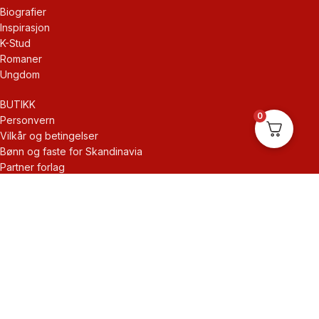
Biografier
Inspirasjon
K-Stud
Romaner
Ungdom
BUTIKK
0
Personvern
Vilkår og betingelser
Bønn og faste for Skandinavia
Partner forlag
Frihet i Kristus
KONTAKT
Om oss
Kontakt
Min konto
Kasse
Handlekurv
Butikk