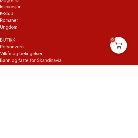
Inspirasjon
K-Stud
Romaner
Ungdom
BUTIKK
0
Personvern
Vilkår og betingelser
Bønn og faste for Skandinavia
Partner forlag
Frihet i Kristus
KONTAKT
Om oss
Kontakt
Min konto
Kasse
Handlekurv
Butikk
Ventura forlag © 2026