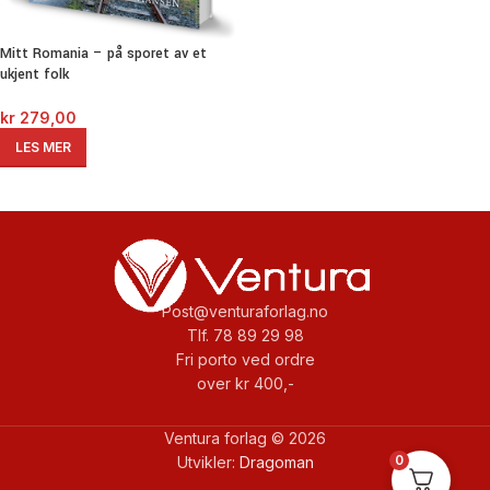
Mitt Romania – på sporet av et
ukjent folk
kr
279,00
LES MER
Post@venturaforlag.no
Tlf. 78 89 29 98
Fri porto ved ordre
over kr 400,-
Ventura forlag © 2026
0
Utvikler:
Dragoman