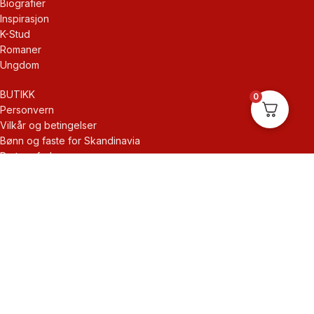
Biografier
Inspirasjon
K-Stud
Romaner
Ungdom
BUTIKK
0
Personvern
Vilkår og betingelser
Bønn og faste for Skandinavia
Partner forlag
Frihet i Kristus
KONTAKT
Om oss
Kontakt
Min konto
Kasse
Handlekurv
Butikk
Ventura forlag © 2026