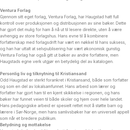
Ventura
Forlag
Gjennom
sitt
eget
forlag,
Ventura
Forlag,
har
Haugstad
hatt
full
kontroll
over
produksjonen
og
distribusjonen
av
sine
bøker.
Dette
har
gjort
det
mulig
for
ham
å
nå
ut
til
lesere
direkte,
uten
å
være
avhengig
av
store
forlagshus.
Hans
evne
til
å
kombinere
forfatterskap
med
forlagsdrift
har
vært
en
nøkkel
til
hans
suksess,
og
han
har
uttalt
at
selvpublisering
har
vært
økonomisk
gunstig.
Ventura
Forlag
har
også
gitt
ut
bøker
av
andre
forfattere,
men
Haugstads
egne
verk
utgjør
en
betydelig
del
av
katalogen.
Personlig
liv
og
tilknytning
til
Kristiansand
Odd
Haugstad
er
sterkt
forankret
i
Kristiansand,
både
som
forfatter
og
som
en
del
av
lokalsamfunnet.
Hans
arbeid
som
lærer
og
forfatter
har
gjort
ham
til
en
kjent
skikkelse
i
regionen,
og
hans
bøker
har
funnet
veien
til
både
skoler
og
hjem
over
hele
landet.
Hans
pedagogiske
arbeid
er
spesielt
rettet
mot
å
støtte
barn
og
lærere
i
Sør-Norge,
men
hans
samlivsbøker
har
en
universell
appell
som
når
et
bredere
publikum.
Betydning
og
mottakelse