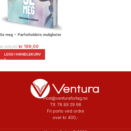
Se meg – Parforholdets muligheter
kr
199,00
kr
329,00
LEGG I HANDLEKURV
Post@venturaforlag.no
Tlf. 78 89 29 98
Fri porto ved ordre
over kr 400,-