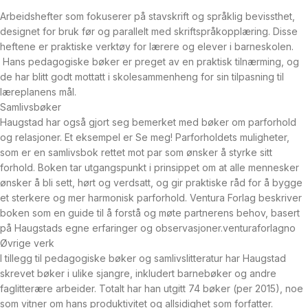
Arbeidshefter
som
fokuserer
på
stavskrift
og
språklig
bevissthet,
designet
for
bruk
før
og
parallelt
med
skriftspråkopplæring.
Disse
heftene
er
praktiske
verktøy
for
lærere
og
elever
i
barneskolen.
Hans
pedagogiske
bøker
er
preget
av
en
praktisk
tilnærming,
og
de
har
blitt
godt
mottatt
i
skolesammenheng
for
sin
tilpasning
til
læreplanens
mål.
Samlivsbøker
Haugstad
har
også
gjort
seg
bemerket
med
bøker
om
parforhold
og
relasjoner.
Et
eksempel
er
Se
meg!
Parforholdets
muligheter
,
som
er
en
samlivsbok
rettet
mot
par
som
ønsker
å
styrke
sitt
forhold.
Boken
tar
utgangspunkt
i
prinsippet
om
at
alle
mennesker
ønsker
å
bli
sett,
hørt
og
verdsatt,
og
gir
praktiske
råd
for
å
bygge
et
sterkere
og
mer
harmonisk
parforhold.
Ventura
Forlag
beskriver
boken
som
en
guide
til
å
forstå
og
møte
partnerens
behov,
basert
på
Haugstads
egne
erfaringer
og
observasjoner.venturaforlagno
Øvrige
verk
I
tillegg
til
pedagogiske
bøker
og
samlivslitteratur
har
Haugstad
skrevet
bøker
i
ulike
sjangre,
inkludert
barnebøker
og
andre
faglitterære
arbeider.
Totalt
har
han
utgitt
74
bøker
(per
2015),
noe
som
vitner
om
hans
produktivitet
og
allsidighet
som
forfatter.