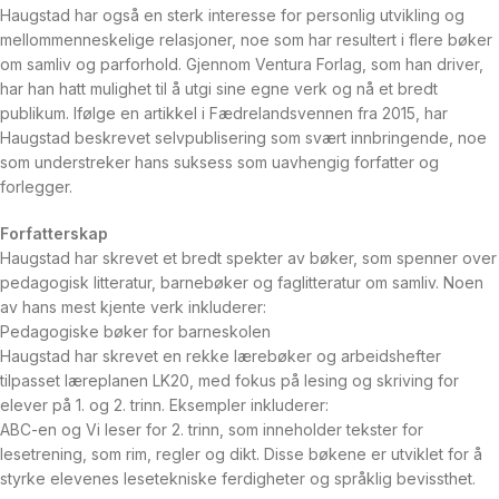
Haugstad
har
også
en
sterk
interesse
for
personlig
utvikling
og
mellommenneskelige
relasjoner,
noe
som
har
resultert
i
flere
bøker
om
samliv
og
parforhold.
Gjennom
Ventura
Forlag,
som
han
driver,
har
han
hatt
mulighet
til
å
utgi
sine
egne
verk
og
nå
et
bredt
publikum.
Ifølge
en
artikkel
i
Fædrelandsvennen
fra
2015,
har
Haugstad
beskrevet
selvpublisering
som
svært
innbringende,
noe
som
understreker
hans
suksess
som
uavhengig
forfatter
og
forlegger.
Forfatterskap
Haugstad
har
skrevet
et
bredt
spekter
av
bøker,
som
spenner
over
pedagogisk
litteratur,
barnebøker
og
faglitteratur
om
samliv.
Noen
av
hans
mest
kjente
verk
inkluderer:
Pedagogiske
bøker
for
barneskolen
Haugstad
har
skrevet
en
rekke
lærebøker
og
arbeidshefter
tilpasset
læreplanen
LK20,
med
fokus
på
lesing
og
skriving
for
elever
på
1.
og
2.
trinn.
Eksempler
inkluderer:
ABC-en
og
Vi
leser
for
2.
trinn,
som
inneholder
tekster
for
lesetrening,
som
rim,
regler
og
dikt.
Disse
bøkene
er
utviklet
for
å
styrke
elevenes
lesetekniske
ferdigheter
og
språklig
bevissthet.