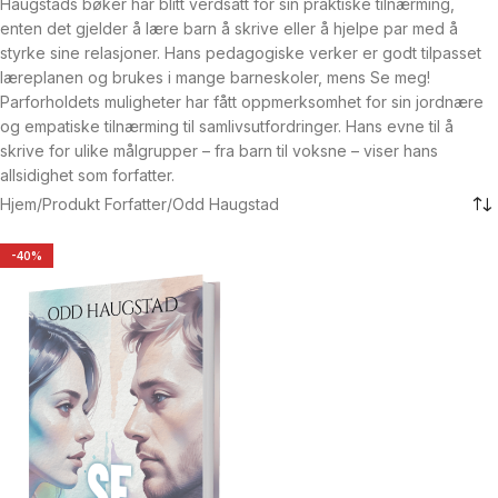
Haugstads
bøker
har
blitt
verdsatt
for
sin
praktiske
tilnærming,
enten
det
gjelder
å
lære
barn
å
skrive
eller
å
hjelpe
par
med
å
styrke
sine
relasjoner.
Hans
pedagogiske
verker
er
godt
tilpasset
læreplanen
og
brukes
i
mange
barneskoler,
mens
Se
meg!
Parforholdets
muligheter
har
fått
oppmerksomhet
for
sin
jordnære
og
empatiske
tilnærming
til
samlivsutfordringer.
Hans
evne
til
å
skrive
for
ulike
målgrupper
–
fra
barn
til
voksne
–
viser
hans
allsidighet
som
forfatter.
Hjem
Produkt Forfatter
Odd Haugstad
-40%