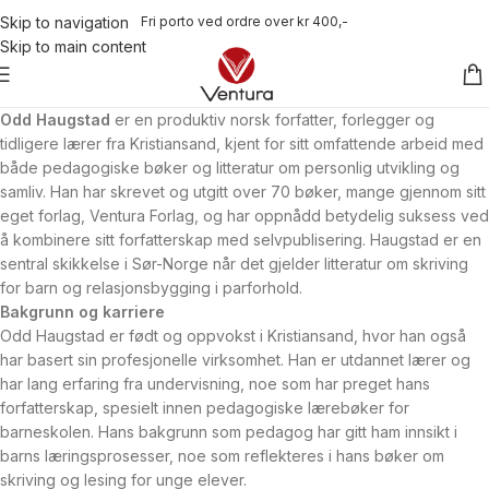
Fri porto ved ordre over kr 400,-
Skip to navigation
Skip to main content
Odd
Haugstad
er
en
produktiv
norsk
forfatter,
forlegger
og
tidligere
lærer
fra
Kristiansand,
kjent
for
sitt
omfattende
arbeid
med
både
pedagogiske
bøker
og
litteratur
om
personlig
utvikling
og
samliv.
Han
har
skrevet
og
utgitt
over
70
bøker,
mange
gjennom
sitt
eget
forlag,
Ventura
Forlag,
og
har
oppnådd
betydelig
suksess
ved
å
kombinere
sitt
forfatterskap
med
selvpublisering.
Haugstad
er
en
sentral
skikkelse
i
Sør-Norge
når
det
gjelder
litteratur
om
skriving
for
barn
og
relasjonsbygging
i
parforhold.
Bakgrunn
og
karriere
Odd
Haugstad
er
født
og
oppvokst
i
Kristiansand,
hvor
han
også
har
basert
sin
profesjonelle
virksomhet.
Han
er
utdannet
lærer
og
har
lang
erfaring
fra
undervisning,
noe
som
har
preget
hans
forfatterskap,
spesielt
innen
pedagogiske
lærebøker
for
barneskolen.
Hans
bakgrunn
som
pedagog
har
gitt
ham
innsikt
i
barns
læringsprosesser,
noe
som
reflekteres
i
hans
bøker
om
skriving
og
lesing
for
unge
elever.