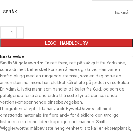
SPRÅK
Bokmål
LEGG I HANDLEKURV
Beskrivelse
Smith Wigglesworth:
En rett frem, rett på sak gutt fra Yorkshire,
som aldri helt behersket kunsten å lese og skrive. Han var en
kraftig plugg med en rungende stemme, som en dag hørte en
annen stemme, mens han plukket kålrot ute på jordet i vinterkulda.
En ydmyk, lydig mann som handlet på kallet fra Gud, og som de
påfølgende femti årene bidro til å sette fyr på den spirende,
verdens‑omspennende pinsebevegelsen.
I biografien «Døpt i ild» har
Jack Hywel‑Davies
fått med
omfattende materiale fra flere arkiv for å skildre den utrolige
historien om denne lidenskapelige gudsmannen. Smith
Wigglesworths målbevisste hengivenhet til sitt kall er eksemplarisk,