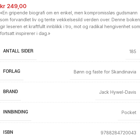
kr
249,00
«En gripende biografi om en enkel, men kompromissløs gudsmann
som forvandlet liv og tente vekkelsesild verden over. Denne boken
gir leseren et kraftfullt innblikk i tro, mot og radikal hengivenhet som
fortsatt inspirerer i dag.»
ANTALL SIDER
185
FORLAG
Bønn og faste for Skandinavia
BRAND
Jack Hywel-Davis
INNBINDING
Pocket
ISBN
9788284720043