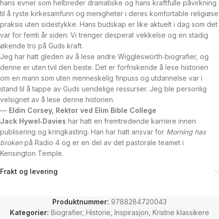
hans evner som helbreder dramatiske og hans kraftfulle påvirkning
til å ryste kirkesamfunn og menigheter i deres komfortable religiøse
praksis uten sidestykke. Hans budskap er like aktuelt i dag som det
var for femti år siden: Vi trenger desperat vekkelse og en stadig
økende tro på Guds kraft.
Jeg har hatt gleden av å lese andre Wigglesworth‑biografier, og
denne er uten tvil den beste. Det er forfriskende å lese historien
om en mann som uten menneskelig finpuss og utdannelse var i
stand til å tappe av Guds uendelige ressurser. Jeg ble personlig
velsignet av å lese denne historien.
—
Eldin Corsey, Rektor ved Elim Bible College
Jack Hywel‑Davies
har hatt en fremtredende karriere innen
publisering og kringkasting. Han har hatt ansvar for
Morning has
broken
på Radio 4 og er en del av det pastorale teamet i
Kensington Temple.
Frakt og levering
Produktnummer:
9788284720043
Kategorier:
Biografier
,
Historie
,
Inspirasjon
,
Kristne klassikere