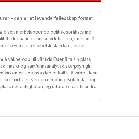
urer – den er et levende fellesskap formet
.
 følelser, merkelapper og politisk språkstyring,
itet ikke handler om selvdefinisjon, men om å
menneskeverd etter bibelsk standard, skriver
m å våkne opp, til vår tids Ester å ta sin plass
sk innsikt og samfunnsanalytisk skarpsyn gir
a kirken er – og hva den er kalt til å være: Jesu
ds rike midt i en verden i endring. Boken tar opp
ass i offentligheten, og utfordrer oss til en tro
 retning.
aviske dilemmaet, kulturell identitet og
ering, samt kirkens livsviktige kall og misjon i
 alle som ønsker å forstå kirkens rolle i vår tid
. En bok som inspirerer til refleksjon, handling
dvendig.