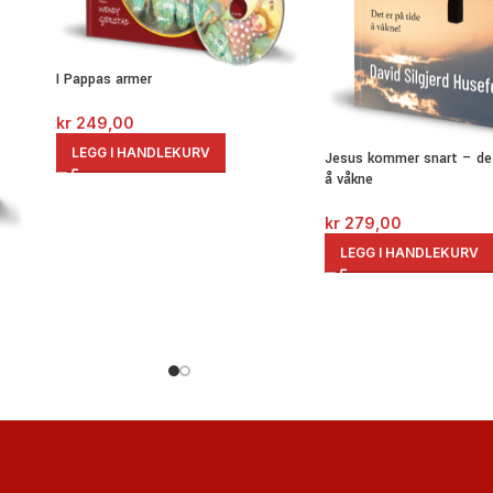
I Pappas armer
kr
249,00
LEGG I HANDLEKURV
Jesus kommer snart – det
å våkne
kr
279,00
LEGG I HANDLEKURV