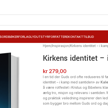
SORD
BØKER
FORLAG
LYDUTSTYR
FORFATTERE
KONTAKT
TILBUD
Hjem
Inspirasjon
Kirkens identitet – i k
Kirkens identitet 
kr
279,00
I en tid der Guds ord ofte reduseres til f
identitet – i kamp med samtiden» av
Kal
å være rotfestet i Kristus og Bibelens kl
ærlig tro, misjon og relevans i samtiden
og praktisk veiledning inspirerer den le
som bygger bro mellom Guds ord og dag