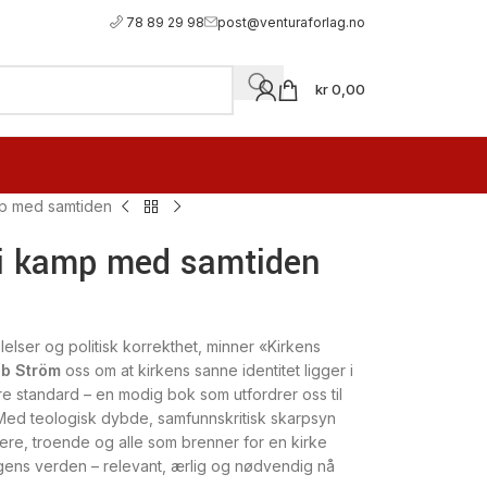
78 89 29 98
post@venturaforlag.no
kr
0,00
amp med samtiden
– i kamp med samtiden
ølelser og politisk korrekthet, minner «Kirkens
eb Ström
oss om at kirkens sanne identitet ligger i
are standard – en modig bok som utfordrer oss til
. Med teologisk dybde, samfunnskritisk skarpsyn
dere, troende og alle som brenner for en kirke
ens verden – relevant, ærlig og nødvendig nå