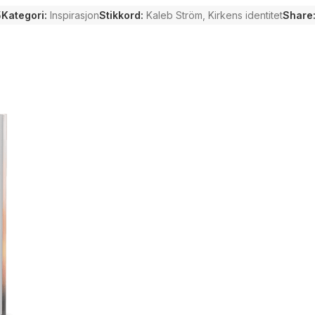
«Boken inviterer til å gå i dybden av hv
5
Kategori:
Inspirasjon
Stikkord:
Kaleb Ström
,
Kirkens identitet
Share
er kalt til å leve og ikke minst: hvor vi er k
den gir både trygghet og tillitsvekkende
Alexis Lundh
– Helt Fri.no
«Kalebs bok lyder som en kritisk alarm til
og formes av kulturen, eller følge og fo
våre vender tilbake til himmelens hyrde!»
Gordon Hickson
– Heartcry for Change
Kaleb Ström
er gift med Ane Maria og sa
hvor Kaleb til daglig jobber som leder i
industri og næring. Ved siden av dette h
samfunn og brenner for å skape løsninge
miljø. Med en bakgrunn fra misjonsarbeid,
perspektiv på fellesskap, kulturbygging 
underviser og mentor i ulike sammenhenge
Businessforum. Med fokus på å bygge sa
verdier, er Kaleb en visjonær leder som
Guds ord – i praksis.
Les utdrag fra boken: