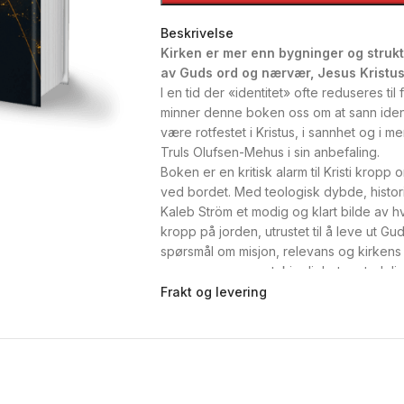
Beskrivelse
Kirken er mer enn bygninger og strukt
av Guds ord og nærvær, Jesus Kristus
I en tid der «identitet» ofte reduseres til
minner denne boken oss om at sann ident
være rotfestet i Kristus, i sannhet og i 
Truls Olufsen-Mehus i sin anbefaling.
Boken er en kritisk alarm til Kristi kropp o
ved bordet. Med teologisk dybde, histori
Kaleb Ström et modig og klart bilde av hv
kropp på jorden, utrustet til å leve ut Gu
spørsmål om misjon, relevans og kirkens pl
som preges av mot, kjærlighet og tydelig
Blant nøkkeltemaene finner vi det skandin
Frakt og levering
tilhørighet, ideologisk dominans og assimil
møte med samtiden.
Dette er en ressurs for ledere, troende og
– og bidra til å bygge en kultur som varer
og håp. Kort sagt: relevant, ærlig og nø