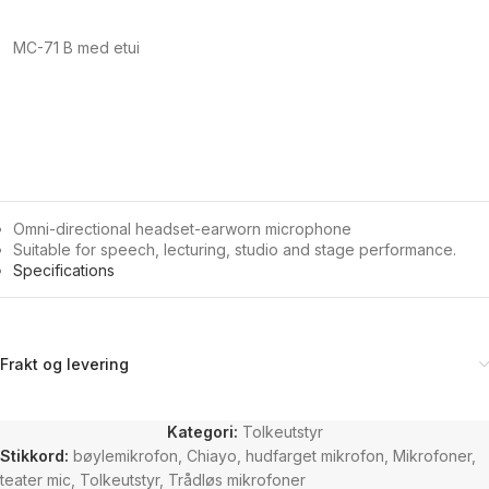
MC-71 B med etui
Omni-directional headset-earworn microphone
Suitable for speech, lecturing, studio and stage performance.
Specifications
Frakt og levering
Kategori:
Tolkeutstyr
Stikkord:
bøylemikrofon
,
Chiayo
,
hudfarget mikrofon
,
Mikrofoner
,
teater mic
,
Tolkeutstyr
,
Trådløs mikrofoner