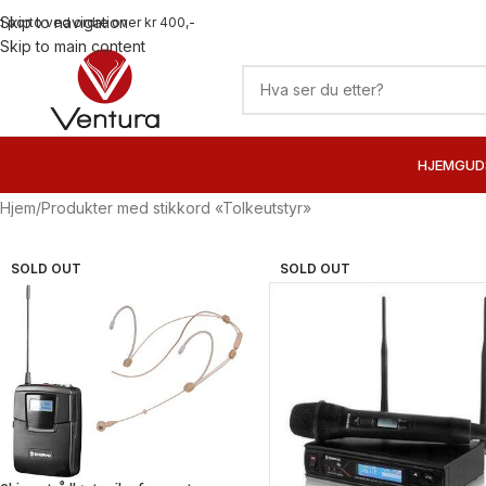
Skip to navigation
ri porto ved ordre over kr 400,-
Skip to main content
HJEM
GUD
Hjem
Produkter med stikkord «Tolkeutstyr»
SOLD OUT
SOLD OUT