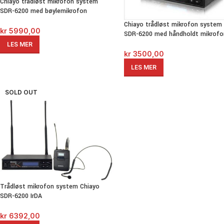
Chiayo trådløst mikrofon system
SDR-6200 med bøylemikrofon
Chiayo trådløst mikrofon system
kr
5990,00
SDR-6200 med håndholdt mikrofo
LES MER
kr
3500,00
LES MER
SOLD OUT
Trådløst mikrofon system Chiayo
SDR-6200 IrDA
kr
6392,00