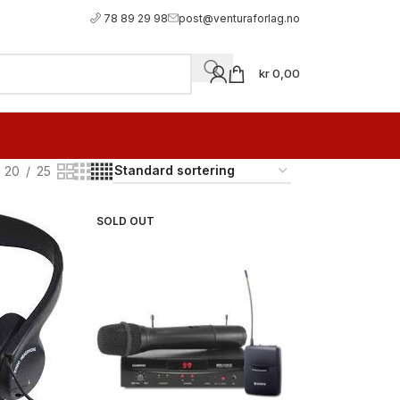
78 89 29 98
post@venturaforlag.no
kr
0,00
20
25
SOLD OUT