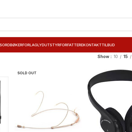
SORD
BØKER
FORLAG
LYDUTSTYR
FORFATTERE
KONTAKT
TILBUD
Show
10
15
SOLD OUT